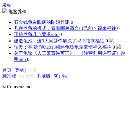
发帖
龟鳖养殖
石金钱龟白眼病的防治
竹珊
0
几种养龟的模式，看看哪种适合自己的？
福来福往
0
正确养龟几点要求
info
0
建造龟池，这9大问题你解决了吗？
福来福往
0
转发：春潮涌动2018领略龟场龟箱豪情
福来福往
0
关于龟鳖《人工繁育许可证》、《经营利用许可证》说
明
info
0
首页
|
登录
|
注册
标准版
|
触屏版
|
电脑版
|
客户端
© Comsenz Inc.