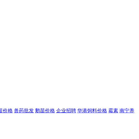
苗价格
兽药批发
鹅苗价格
企业招聘
华港饲料价格
霉素
南宁养