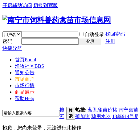
开启辅助访问
切换到宽版
找回密码
自动登录
密码
注册
登录
快捷导航
首页
Portal
渔牧社区
BBS
通知公告
市场商户
市场行情
商品展示
帮助
Help
搜
热搜:
蓝孔雀苗价格
南宁禽
搜
索
索
殖加盟
鸡用水器
13栋914号
抱歉，您尚未登录，无法进行此操作