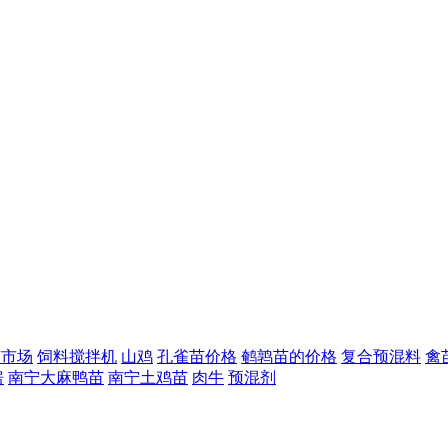
苗市场
饲料搅拌机
山鸡
孔雀苗价格
鹌鹑苗的价格
复合预混料
禽
房
南宁大麻鸭苗
南宁土鸡苗
肉牛
预混剂