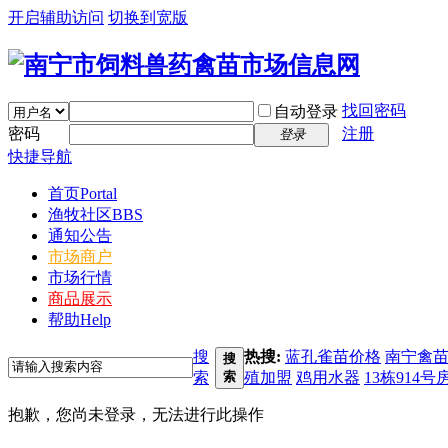
开启辅助访问
切换到宽版
找回密码
自动登录
密码
注册
登录
快捷导航
首页
Portal
渔牧社区
BBS
通知公告
市场商户
市场行情
商品展示
帮助
Help
搜
热搜:
蓝孔雀苗价格
南宁禽
搜
索
索
殖加盟
鸡用水器
13栋914号
抱歉，您尚未登录，无法进行此操作