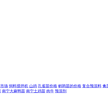
苗市场
饲料搅拌机
山鸡
孔雀苗价格
鹌鹑苗的价格
复合预混料
禽
房
南宁大麻鸭苗
南宁土鸡苗
肉牛
预混剂