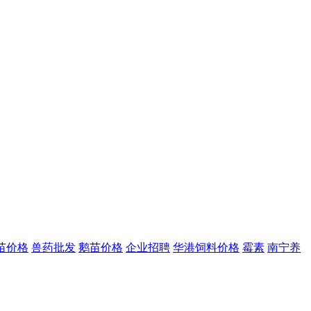
苗价格
兽药批发
鹅苗价格
企业招聘
华港饲料价格
霉素
南宁养